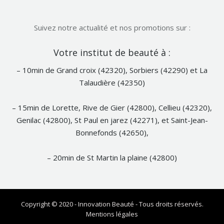
Suivez notre actualité et nos promotions sur :
Notre
Votre institut de beauté à :
Facebook
– 10min de Grand croix (42320), Sorbiers (42290) et La
Talaudière (42350)
– 15min de Lorette, Rive de Gier (42800), Cellieu (42320),
Genilac (42800), St Paul en jarez (42271), et Saint-Jean-
Bonnefonds (42650),
– 20min de St Martin la plaine (42800)
Copyright © 2020 - Innovation Beauté - Tous droits réservés.
Mentions légales