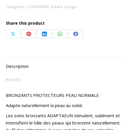
Catégories :
ESTHEDERM
,
Solaire Visage
Share this product
Share
Share
Share
Share
Share
on
on
on
on
on
X
Pinterest
LinkedIn
WhatsApp
Facebook
Description
Avis (0)
BRONZANTS PROTECTEURS PEAU NORMALE
Adapte naturellement la peau au soleil.
Les soins bronzants ADAPTASUN stimulent, subliment et
intensifient le hâle des peaux qui bronzent naturellement.