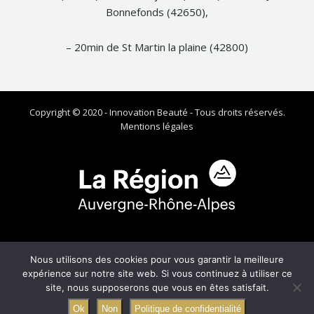
Bonnefonds (42650),
– 20min de St Martin la plaine (42800)
Copyright © 2020 - Innovation Beauté - Tous droits réservés.
Mentions légales
Site financé par la Région Auvergne-Rhône-Alpes qui soutient ses
Nous utilisons des cookies pour vous garantir la meilleure
commerces de proximité !
expérience sur notre site web. Si vous continuez à utiliser ce
Vous souhaitez bénéficier de cette aide ? Contactez J'aime
site, nous supposerons que vous en êtes satisfait.
ma com'
https://jaimemacom.com
Ok
Non
Politique de confidentialité