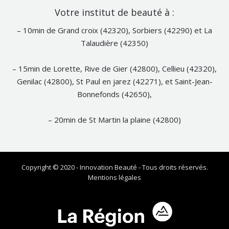
Notre
Votre institut de beauté à :
Facebook
– 10min de Grand croix (42320), Sorbiers (42290) et La
Talaudière (42350)
– 15min de Lorette, Rive de Gier (42800), Cellieu (42320),
Genilac (42800), St Paul en jarez (42271), et Saint-Jean-
Bonnefonds (42650),
– 20min de St Martin la plaine (42800)
Copyright © 2020 - Innovation Beauté - Tous droits réservés.
Mentions légales