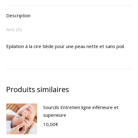
X
Pinterest
LinkedIn
WhatsApp
Facebook
Description
Avis (0)
Epilation à la cire tiède pour une peau nette et sans poil.
Produits similaires
Sourcils Entretien ligne inférieure et
superieure
10,00
€