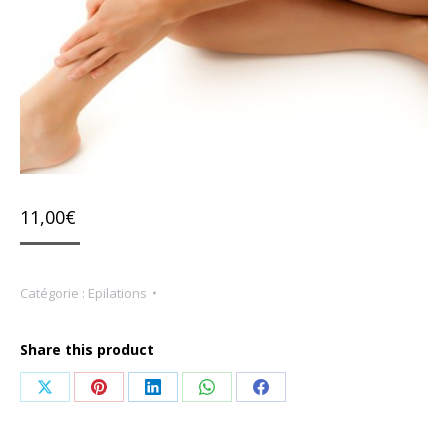
11,00
€
Catégorie :
Epilations
Share this product
Share
Share
Share
Share
Share
on
on
on
on
on