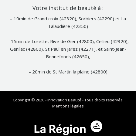
Notre
Votre institut de beauté à :
Facebook
– 10min de Grand croix (42320), Sorbiers (42290) et La
Talaudière (42350)
– 15min de Lorette, Rive de Gier (42800), Cellieu (42320),
Genilac (42800), St Paul en jarez (42271), et Saint-Jean-
Bonnefonds (42650),
– 20min de St Martin la plaine (42800)
Copyright © 2020 - Innovation Beauté - Tous droits réservés.
Mentions légales