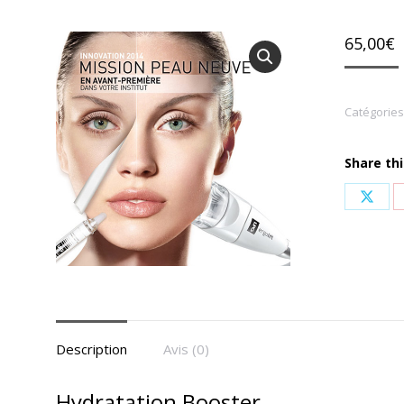
65,00
€
Catégories
Share th
Shar
on
X
Description
Avis (0)
Hydratation Booster