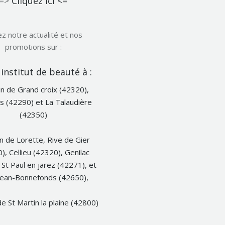
=>
Cliquez ici <=
ez notre actualité et nos
promotions sur :
Notre
institut de beauté à :
Facebook
n de Grand croix (42320),
s (42290) et La Talaudière
(42350)
n de Lorette, Rive de Gier
), Cellieu (42320), Genilac
 St Paul en jarez (42271), et
Jean-Bonnefonds (42650),
e St Martin la plaine (42800)