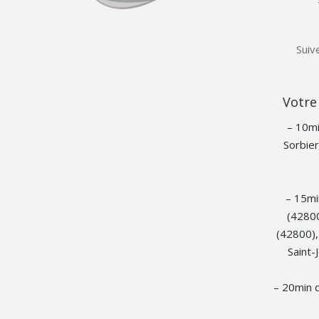
Suiv
Votre 
– 10mi
Sorbier
– 15mi
(42800
(42800),
Saint-
– 20min d