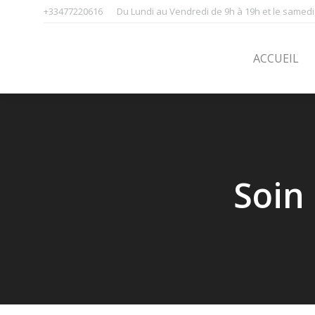
+33477220616
Du Lundi au Vendredi de 9h à 19h et le samedi
ACCUEIL
SOINS
ACCUEIL
Soin