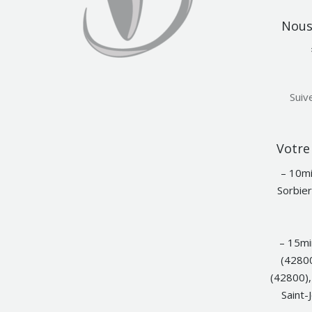
Nous 
Suiv
Votre 
– 10mi
Sorbier
– 15mi
(42800
(42800),
Saint-