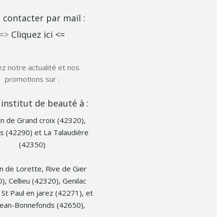
contacter par mail :
=>
Cliquez ici <=
ez notre actualité et nos
promotions sur :
Notre
institut de beauté à :
Facebook
n de Grand croix (42320),
s (42290) et La Talaudière
(42350)
n de Lorette, Rive de Gier
), Cellieu (42320), Genilac
 St Paul en jarez (42271), et
Jean-Bonnefonds (42650),