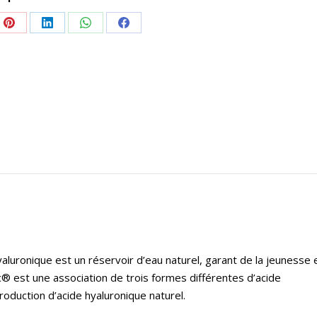
e
Share
Share
Share
Share
on
on
on
on
Pinterest
LinkedIn
WhatsApp
Facebook
aluronique est un réservoir d’eau naturel, garant de la jeunesse 
® est une association de trois formes différentes d’acide
roduction d’acide hyaluronique naturel.