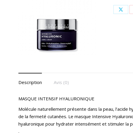
Shar
on
X
Description
Avis (0)
MASQUE INTENSIF HYALURONIQUE
Molécule naturellement présente dans la peau, l’acide hy
de la fermeté cutanées. Le masque Intensive Hyaluronic
hyaluronique pour hydrater intensément et stimuler la p
.