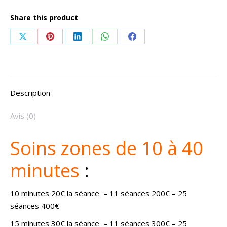
Share this product
Share
Share
Share
Share
Share
on
on
on
on
on
X
Pinterest
LinkedIn
WhatsApp
Facebook
Description
Avis (0)
Soins zones de 10 à 40
minutes
:
10 minutes 20€ la séance – 11 séances 200€ – 25
séances 400€
15 minutes 30€ la séance – 11 séances 300€ – 25