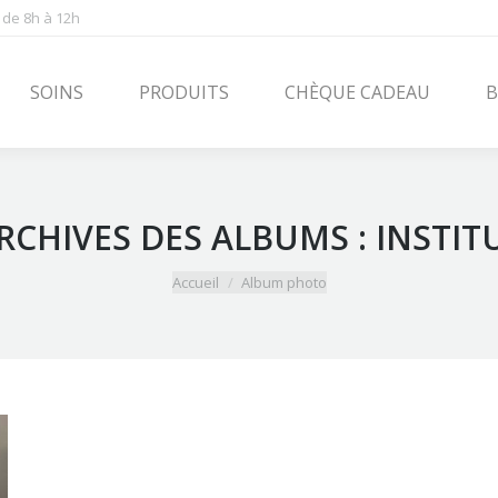
 de 8h à 12h
PRODUITS
CHÈQUE CADEAU
BLOG
CONT
SOINS
PRODUITS
CHÈQUE CADEAU
B
RCHIVES DES ALBUMS :
INSTIT
Vous êtes ici :
Accueil
Album photo