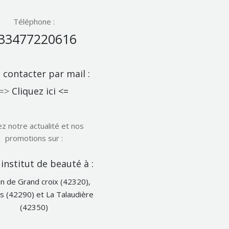
Téléphone :
33477220616
contacter par mail :
=>
Cliquez ici <=
ez notre actualité et nos
promotions sur :
Notre
institut de beauté à :
Facebook
n de Grand croix (42320),
s (42290) et La Talaudière
(42350)