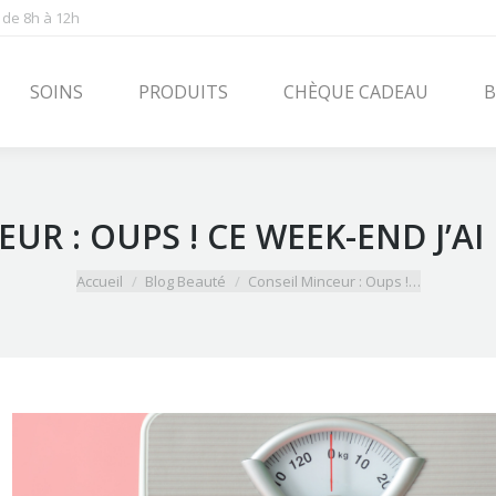
 de 8h à 12h
PRODUITS
CHÈQUE CADEAU
BLOG
CONT
SOINS
PRODUITS
CHÈQUE CADEAU
B
UR : OUPS ! CE WEEK-END J’AI
Vous êtes ici :
Accueil
Blog Beauté
Conseil Minceur : Oups !…