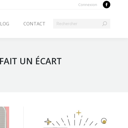
Connexion
Search:
Facebook
ACT
page
Search:
opens
LOG
CONTACT
in
new
window
 FAIT UN ÉCART