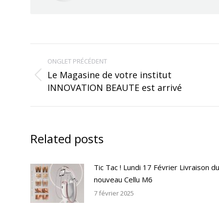
Navigation
ONGLET PRÉCÉDENT
de
Le Magasine de votre institut
Onglet
INNOVATION BEAUTE est arrivé
commentaire
précédent
Related posts
Tic Tac ! Lundi 17 Février Livraison d
nouveau Cellu M6
7 février 2025