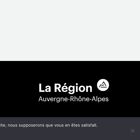
Auvergne-Rhône-Alpes qui soutient ses commerces de proximité !
 aide ? Contactez J'aime ma com'
https://jaimemacom.com
 site, nous supposerons que vous en êtes satisfait.