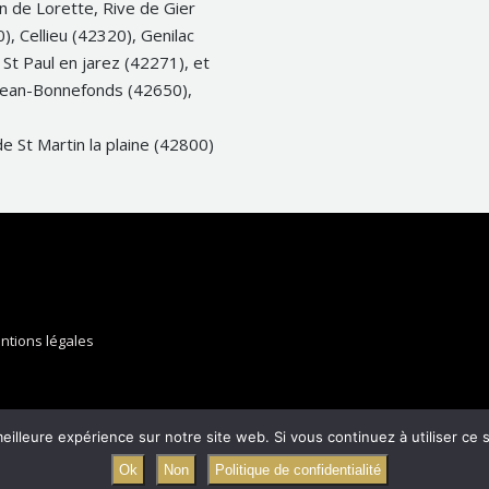
n de Lorette, Rive de Gier
), Cellieu (42320), Genilac
 St Paul en jarez (42271), et
Jean-Bonnefonds (42650),
e St Martin la plaine (42800)
ntions légales
Site financé par la Région 
Vous souhaitez bénéficier de cette
eilleure expérience sur notre site web. Si vous continuez à utiliser ce
Ok
Non
Politique de confidentialité