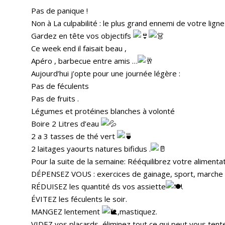
Pas de panique !
Non à La culpabilité : le plus grand ennemi de votre lign
Gardez en tête vos objectifs
Ce week end il faisait beau ,
Apéro , barbecue entre amis …
Aujourd’hui j’opte pour une journée légère :
Pas de féculents
Pas de fruits .
Légumes et protéines blanches à volonté
Boire 2 Litres d’eau
2 a 3 tasses de thé vert
2 laitages yaourts natures bifidus .
Pour la suite de la semaine: Rééquilibrez votre alimentat
DÉPENSEZ VOUS : exercices de gainage, sport, marche .
RÉDUISEZ les quantité ds vos assiette
.
ÉVITEZ les féculents le soir.
MANGEZ lentement
,mastiquez.
VIDEZ vos placards, éliminez tout ce qui peut vous tent