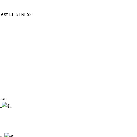
e est LE STRESS!
ion.
.
.
er
.