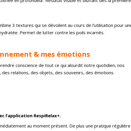
xifiée en profondeur. Résultat visible et bluffant dès la première
bine 3 textures qui se dévoilent au cours de l’utilisation pour un
hydratée. Permet de lutter contre les poils incarnés.
ironnement & mes émotions
i, prendre conscience de tout ce qui alourdit notre quotidien, nos
, des relations, des objets, des souvenirs, des émotions.
rer avec l’application RespiRelax+.
immédiatement au moment présent. De plus une pratique régulière