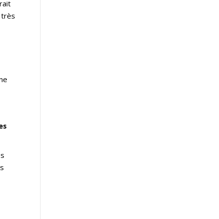
rait
 très
une
es
es
os