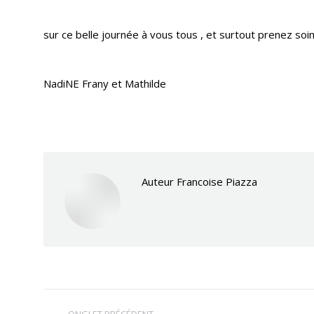
sur ce belle journée à vous tous , et surtout prenez so
NadiNE Frany et Mathilde
Auteur
Francoise Piazza
Navigation
ONGLET PRÉCÉDENT