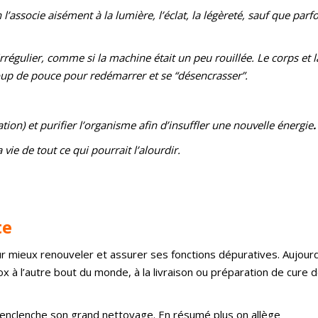
ssocie aisément à la lumière, l’éclat, la légèreté, sauf que parfo
 irrégulier, comme si la machine était un peu rouillée. Le corps et l
oup de pouce pour redémarrer et se “désencrasser”.
ion) et purifier l’organisme afin d’insuffler une nouvelle énergie
vie de tout ce qui pourrait l’alourdir.
te
our mieux renouveler et assurer ses fonctions dépuratives. Aujourd
ox à l’autre bout du monde, à la livraison ou préparation de cure 
l enclenche son grand nettoyage. En résumé plus on allège