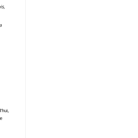
is,
a
.
’hui,
de