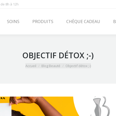
 de 8h à 12h
PRODUITS
CHÈQUE CADEAU
BLOG
CONT
SOINS
PRODUITS
CHÈQUE CADEAU
B
OBJECTIF DÉTOX ;-)
Vous êtes ici :
Accueil
Blog Beauté
Objectif détox ;-)