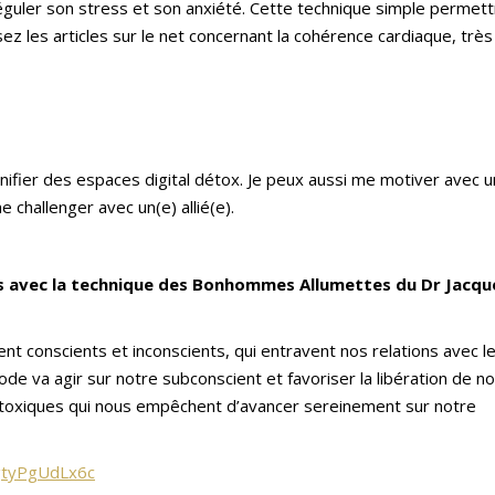
éguler son stress et son anxiété. Cette technique simple permett
isez les articles sur le net concernant la cohérence cardiaque, très
anifier des espaces digital détox. Je peux aussi me motiver avec 
 challenger avec un(e) allié(e).
s avec la technique des Bonhommes Allumettes du Dr Jacqu
t conscients et inconscients, qui entravent nos relations avec l
ode va agir sur notre subconscient et favoriser la libération de n
 toxiques qui nous empêchent d’avancer sereinement sur notre
gtyPgUdLx6c