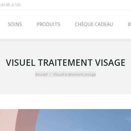
 de 8h à 12h
PRODUITS
CHÈQUE CADEAU
BLOG
CONT
SOINS
PRODUITS
CHÈQUE CADEAU
B
VISUEL TRAITEMENT VISAGE
Vous êtes ici :
Accueil
Visuel traitement visage