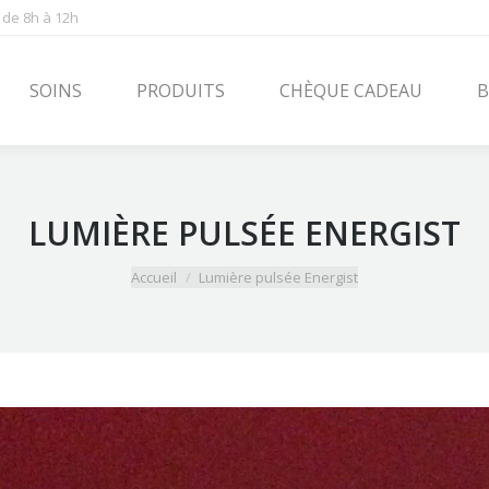
 de 8h à 12h
PRODUITS
CHÈQUE CADEAU
BLOG
CONT
SOINS
PRODUITS
CHÈQUE CADEAU
B
LUMIÈRE PULSÉE ENERGIST
Vous êtes ici :
Accueil
Lumière pulsée Energist