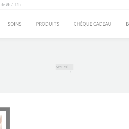
 de 8h à 12h
PRODUITS
CHÈQUE CADEAU
BLOG
CONT
SOINS
PRODUITS
CHÈQUE CADEAU
B
Vous êtes ici :
Accueil