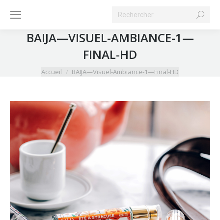
Search:
BAIJA—VISUEL-AMBIANCE-1—
FINAL-HD
Vous êtes ici :
Accueil
BAIJA—Visuel-Ambiance-1—Final-HD